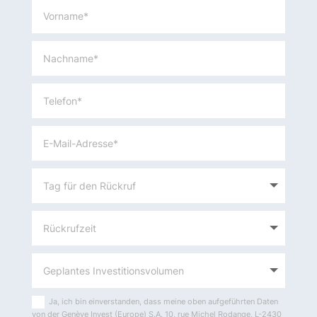
Ja, ich bin einverstanden, dass meine oben aufgeführten Daten
von der Genève Invest (Europe) S.A. 10, rue Michel Rodange, L-2430